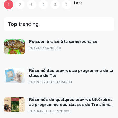
Last
1
2
3
4
5
Top
trending
Poisson braisé à la camerounaise
PAR VANESSA NGONO
Résumé des œuvres au programme de la
classe de Tle
PAR MOUSSA SOULEYMANOU
Résumés de quelques œuvres littéraires
au programme des classes de Troisième,
première et Terminale.
PAR FRANCK JAURES NKOYO