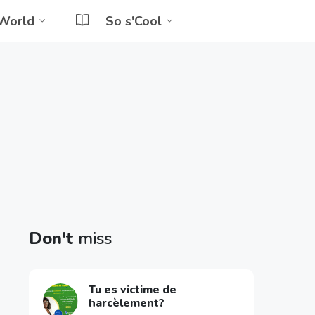
World
So s'Cool
Don't
miss
Tu es victime de
harcèlement?